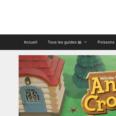
Aller
au
contenu
Accueil
Tous les guides 📖
Poissons 