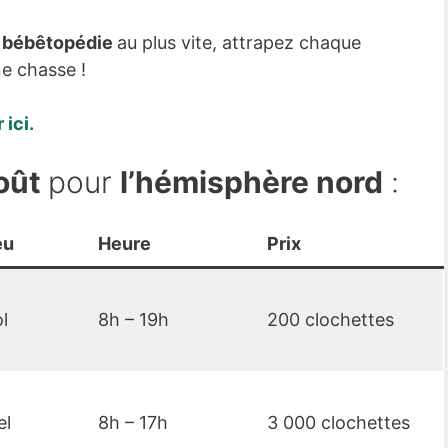
e
bébêtopédie
au plus vite, attrapez chaque
e chasse !
 ici
.
août
pour
l’hémisphère nord
:
eu
Heure
Prix
l
8h – 19h
200 clochettes
el
8h – 17h
3 000 clochettes