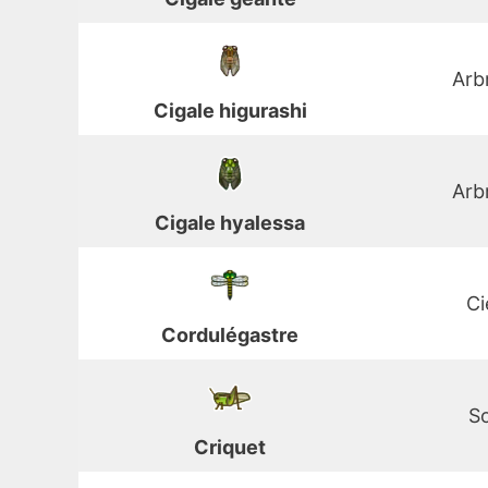
Arb
Cigale higurashi
Arb
Cigale hyalessa
Ci
Cordulégastre
So
Criquet