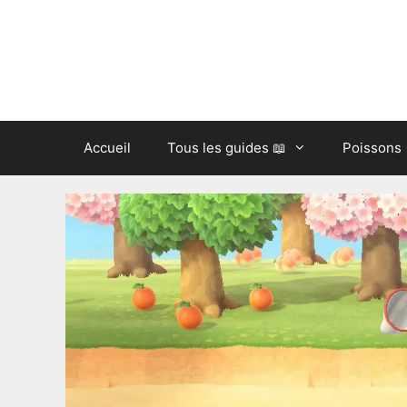
Aller
au
contenu
Accueil
Tous les guides 📖
Poissons 