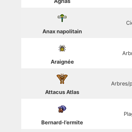
Agrias
Ci
Anax napolitain
Arb
Araignée
Arbres/p
Attacus Atlas
Pla
Bernard-l’ermite