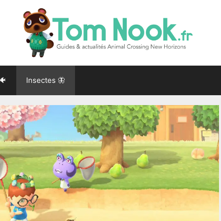
🐠
Insectes 🦋