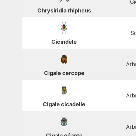
Ci
Chrysiridia rhipheus
So
Cicindèle
Arb
Cigale cercope
Arb
Cigale cicadelle
Arb
Cigale géante