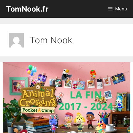
Aller
TomNook.fr
Menu
au
contenu
Tom Nook