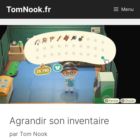
Aller
TomNook.fr
Menu
au
contenu
Agrandir son inventaire
par
Tom Nook