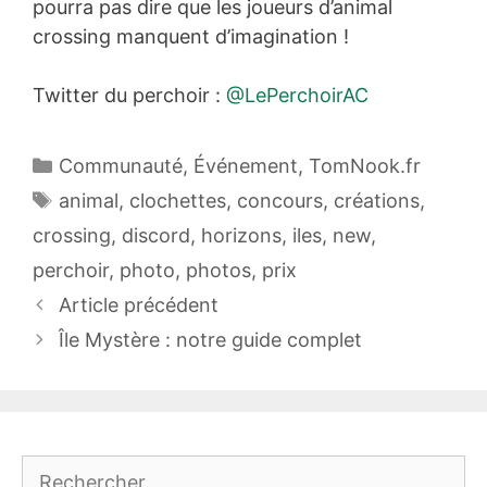
pourra pas dire que les joueurs d’animal
crossing manquent d’imagination !
Twitter du perchoir :
@LePerchoirAC
Catégories
Communauté
,
Événement
,
TomNook.fr
Étiquettes
animal
,
clochettes
,
concours
,
créations
,
crossing
,
discord
,
horizons
,
iles
,
new
,
perchoir
,
photo
,
photos
,
prix
Article précédent
Île Mystère : notre guide complet
Rechercher :