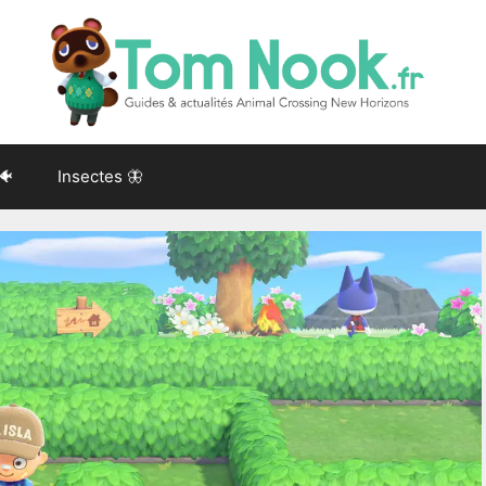
🐠
Insectes 🦋